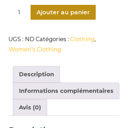
quantité
Ajouter au panier
de
Polo
UGS :
ND
Catégories :
Clothing
,
T-
Women's Clothing
shirt
Description
Informations complémentaires
Avis (0)