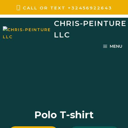
Aller
CALL OR TEXT
+
32456922643
au
CHRIS-PEINTURE
contenu
LLC
MENU
Polo T-shirt